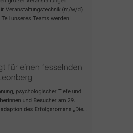
ssen großer Veranstaltungen
für Veranstaltungstechnik (m/w/d)
d Teil unseres Teams werden!
rgt für einen fesselnden
 Leonberg
nnung, psychologischer Tiefe und
herinnen und Besucher am 29.
enadaption des Erfolgsromans „Die
kum ein intensives Theatererlebnis