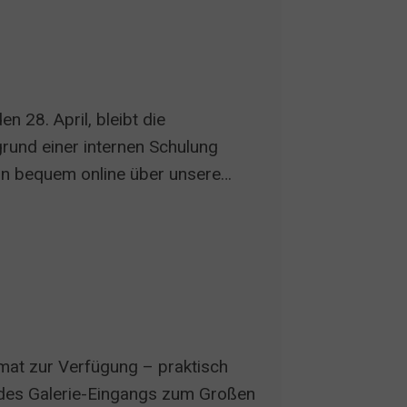
n 28. April, bleibt die
rund einer internen Schulung
in bequem online über unsere
g.de www.stadthalle-leonberg.reservix.de
g
omat zur Verfügung – praktisch
e des Galerie-Eingangs zum Großen