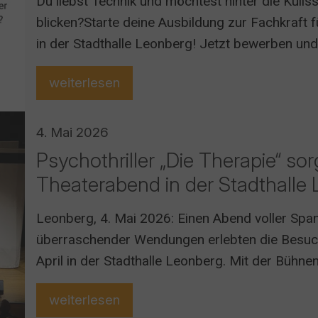
Du liebst Technik und möchtest hinter die Kuli
blicken?Starte deine Ausbildung zur Fachkraft 
in der Stadthalle Leonberg! Jetzt bewerben un
weiterlesen
4. Mai 2026
Psychothriller „Die Therapie“ so
Theaterabend in der Stadthalle
Leonberg, 4. Mai 2026: Einen Abend voller Spa
überraschender Wendungen erlebten die Besuc
April in der Stadthalle Leonberg. Mit der Bühn
Therapie“ von Sebastian Fitzek wurde dem Publi
weiterlesen
geboten, das noch lange nachwirkte.