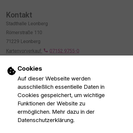
Kontakt
Stadthalle Leonberg
Römerstraße 110
71229 Leonberg
Kartenvorverkauf:
07152 9755-0
Mietanfragen:
07152 9755-0
Einstellungen zu Cookies und Barrieref
Cookies
Kontaktformular
E-Mail schreiben
Auf dieser Webseite werden
Öffnungszeiten
ausschließlich essentielle Daten in
Montag bis Mittwoch
10 bis 16 Uhr
Cookies gespeichert, um wichtige
Donnerstag
10 bis 18 Uhr
Funktionen der Website zu
Mittagspause
13 bis 14 Uhr
ermöglichen. Mehr dazu in der
Datenschutzerklärung.
Leichte Sprache