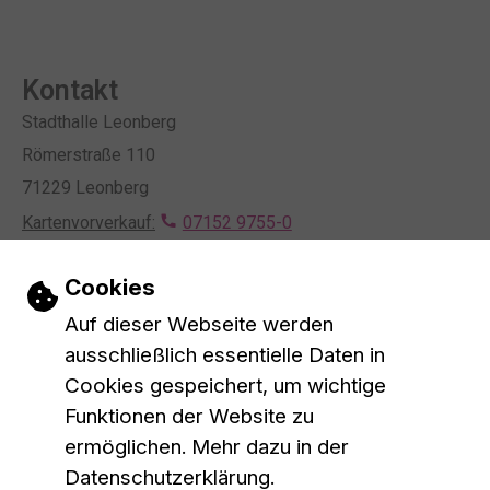
Kontakt
Stadthalle Leonberg
Römerstraße 110
71229 Leonberg
Kartenvorverkauf:
07152 9755-0
Mietanfragen:
07152 9755-0
Einstellungen zu Cookies und Barrieref
Cookies
Kontaktformular
E-Mail schreiben
Auf dieser Webseite werden
Öffnungszeiten
ausschließlich essentielle Daten in
Montag bis Mittwoch
10 bis 16 Uhr
Cookies gespeichert, um wichtige
Donnerstag
10 bis 18 Uhr
Funktionen der Website zu
Mittagspause
13 bis 14 Uhr
ermöglichen. Mehr dazu in der
Datenschutzerklärung.