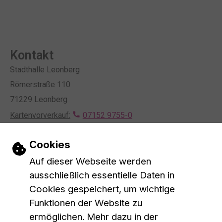
Kontakt
Stadthalle Leonberg
Römerstraße 110
71229 Leonberg
Kartenvorverkauf:
07152 9755-0
Mietanfragen:
07152 9755-0
Einstellungen zu Cookies und Barrieref
Cookies
Kontaktformular
E-Mail schreiben
Auf dieser Webseite werden
Öffnungszeiten
ausschließlich essentielle Daten in
Montag bis Mittwoch
10 bis 16 Uhr
Cookies gespeichert, um wichtige
Donnerstag
10 bis 18 Uhr
Funktionen der Website zu
Mittagspause
13 bis 14 Uhr
ermöglichen. Mehr dazu in der