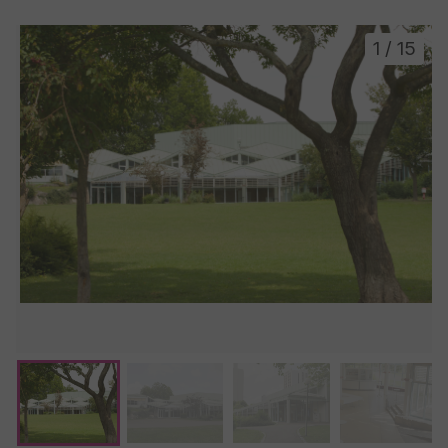
1
/
15