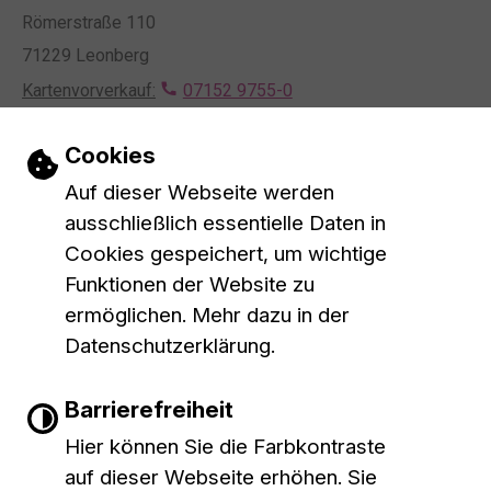
Römerstraße 110
71229 Leonberg
Kartenvorverkauf:
07152 9755-0
Mietanfragen:
07152 9755-0
Einstellungen zu Cookies und Barrieref
Cookies
Kontaktformular
E-Mail schreiben
Auf dieser Webseite werden
Öffnungszeiten
ausschließlich essentielle Daten in
Montag bis Mittwoch
10 bis 16 Uhr
Cookies gespeichert, um wichtige
Donnerstag
10 bis 18 Uhr
Funktionen der Website zu
Mittagspause
13 bis 14 Uhr
ermöglichen. Mehr dazu in der
Datenschutzerklärung.
Leichte Sprache
Barrierefreiheit
Gebärdensprache
Hier können Sie die Farbkontraste
auf dieser Webseite erhöhen. Sie